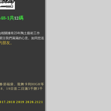
448-1
共
碼
12
相關擁有25年陶土藝術工作
灌注我們滿滿的心意。如同您送
的朋友。
節福袋、龍舞卡利HIGH等
、19日首二日滿5千贈3千
017.2018 2019 2020.2121