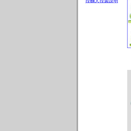
捏麵人捏製說明