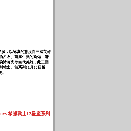
的笑臉，以認真的態度向三國英雄
的呂布、寬厚仁義的劉備、謙
的諸葛亮等當代英雄，此三國
推出。首系列11月17日販
三隻。
.Boys 希臘戰士12星座系列