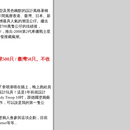
型及黑色幽默的設計風格著稱
短幾年間風靡香港、臺灣、日本、新
洲最具人氣的潮流公仔。繼去
700萬隻公仔的佳績後，
合作，推出-2008第2代希臘戰士星
引發搜藏瘋潮。
500只 / 臺灣50只。不收
了拿噴漆噴在牆上，晚上跑給員
設計玩具！這是1年前就設計
y Troop 10吋，跟德國塗鴉藝
ess的合作，可以說是我的第一隻公
鴉人會參與這項企劃，目前
tter等等...