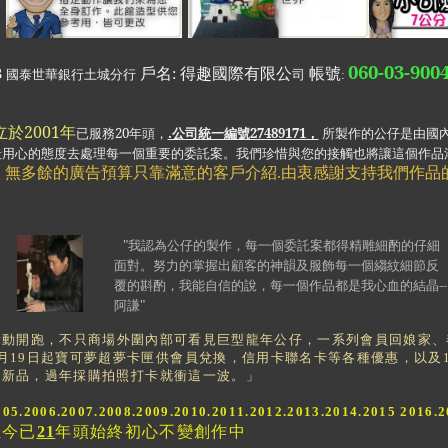
060-03-900
3
戶名
:
得趣國際有限公
帳號
國泰世華銀行土城分行
司
:
於2001年
已服務20年頭，
.公司統一編號27489171，
所製作的
公仔是由國內
最用心的態度去處理每一個重要的委託案。我們珍惜與您的接觸也將讓這個作品
。
無多餘的廣告預算只靠滿意的客戶介紹.由衷感謝支持我們作品
"
我認為公仔的製作，每一個委託案都得精雕細酌的仔細
面對。努力的掌握出顧客的神韻及服飾每一個縐紋細節反
覆的斟酌，我能自信的說，每一個作品都是我心血的結晶
--
阿謙
"
動開跑，不只商場外圍內部可看見巨型龍年公仔，一系列會員回娘家、春
月19日起寶可夢超夢卡匣供會員兌換，信用卡聯名卡等各種優惠，以及18
、新品，過年採購拍照打卡就衝這一波
。
」
005.2006.2007.2008.2009.2010.2011.2012.2013.2014.2015
2016.2
至今已
21
年頭始終初心不變創作中