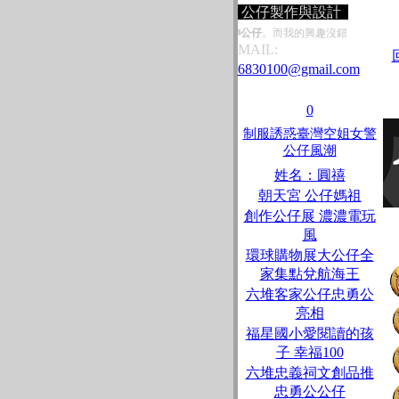
公仔製作與設計
商寄一個大的的郵包，順便收集
全家好神公仔
。而我的興趣沒錯，就是公仔而本身我
MAIL:
6830100@gmail.com
0
制服誘惑臺灣空姐女警
公仔風潮
姓名：圓禧
朝天宮 公仔媽祖
創作公仔展 濃濃電玩
風
環球購物展大公仔全
家集點兌航海王
六堆客家公仔忠勇公
亮相
福星國小愛閱讀的孩
子 幸福100
六堆忠義祠文創品推
忠勇公公仔