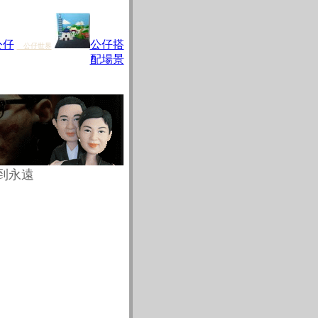
就迷上這有趣的玩泥巴遊戲自由捏塑，感受陶土和長玩的油土、黏土的不同，開始一小
公仔
公仔搭
公仔世界
配場景
到永遠