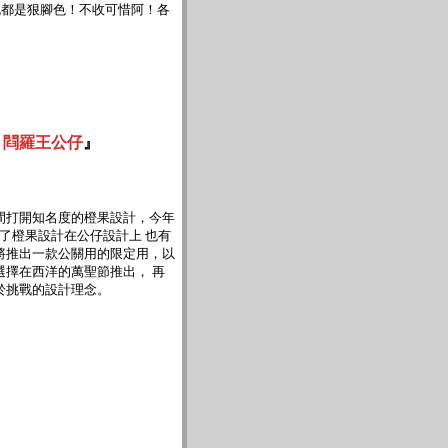
都是狠腳色！不收可惜阿！各
：閰羅王公仔
』
間打開知名度的橙果設計，今年
明了橙果設計在公仔設計上 也有
將推出一款公關用的限定用，以
選擇在西洋的萬聖節推出， 再
於挑戰的設計理念。