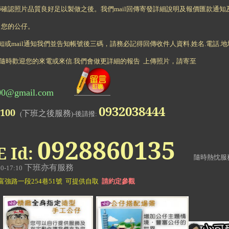
師確認照片品質良好足以製做之後。我們mail回傳寄發詳細說明及報價匯款通
捏出您的公仔。
或mail通知我們並告知帳號後三碼，請務必記得回傳收件人資料.姓名.電話.地址.
..隨時歡迎您的來電或來信.我們會做更詳細的報告 上傳照片，請寄至
100@gmail.com
0932038444
0100
下班之後服務
(
)-後請撥
:
0928860135
E Id:
隨時熱忱服
下班亦有服務
50-17:10
強路一段254巷51號 可提供自取
請約定參觀