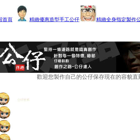
的頭班更是
公仔製作
設計師。小時候我就喜歡捏陶，從看別人在捏
神明公仔
開始，我
回首頁
精緻優惠造型手工公仔
精緻全身指定製作
歡迎您製作自己的公仔保存現在的容貌直
公仔世界