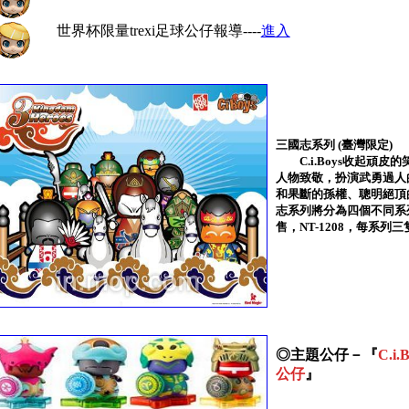
世界杯限量trexi足球公仔報導----
進入
三國志系列 (臺灣限定)
C.i.Boys收起頑皮
人物致敬，扮演武勇過人
和果斷的孫權、聰明絕頂
志系列將分為四個不同系列
售，NT-1208，每系列
◎主題公仔－『
C.i
公仔
』