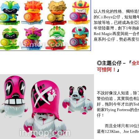
以人性化的性格、獨特造
的C.i.Boys公仔，短
加坡等地，已經成為全亞
年登陸臺灣，創下1年熱銷
Red Magic再度與統一
座系列-公仔，勢必再度
◎主題公仔－『
全球
可惜阿！
』
不說好像沒人知道，除
警伯伯追，其實我也有
好，拖到今年才出的Tedd
術家Flying Fortr
仔！
而且全球只有10位塗
還有123Klan、Joe Ledbe