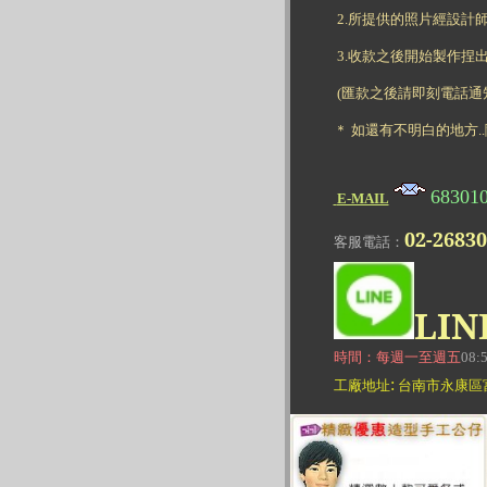
2.所提供的照片經設計
3.收款之後開始製作
(匯款之後請即刻電話通知
＊ 如還有不明白的地方
6830
E-MAIL
02-2683
客服電話：
LIN
時間：每週一至週五
08:
:
工廠地址
台南市永康區富