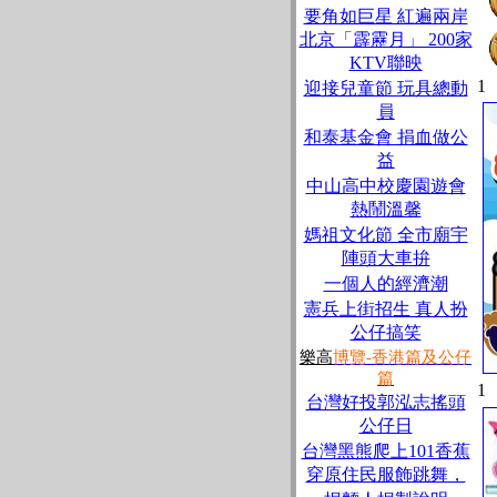
要角如巨星 紅遍兩岸
北京「霹靂月」 200家
KTV聯映
1
迎接兒童節 玩具總動
員
和泰基金會 捐血做公
益
中山高中校慶園遊會
熱鬧溫馨
媽祖文化節 全市廟宇
陣頭大車拚
一個人的經濟潮
憲兵上街招生 真人扮
公仔搞笑
樂高
博覽-
香港篇及公仔
篇
1
台灣好投郭泓志搖頭
公仔日
台灣黑熊爬上101香蕉
穿原住民服飾跳舞，