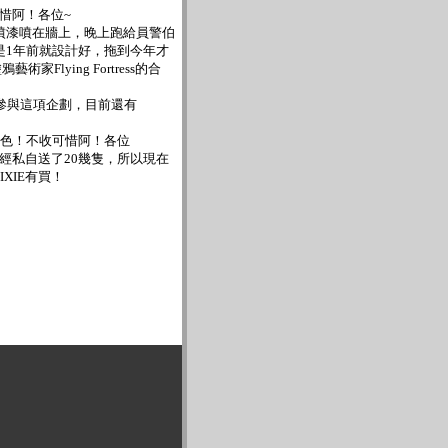
可惜阿！各位~
漆噴在牆上，晚上跑給員警伯
是1年前就設計好，拖到今年才
藝術家Flying Fortress的合
參與這項企劃，目前還有
色！不收可惜阿！各位
已經私自送了20幾隻，所以現在
XIE有買！