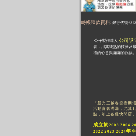
轉帳匯款資料
:
01
銀行代號
:
公司設立
公仔製作達人
-
者，用其純熟的技藝及
禮的心意與滿滿的祝福
「
新光三越春節檔期活
活動喜氣滿滿，尤其1
點，加上各種快閃店
成立於
2003.2004.2
年
2022 2023 2024