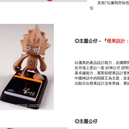
其他7位據我所知也
位
◎主題公仔－『
橙果設計
以優異的產品設計能力，在國際
在市場上更以一套.好神公仔.證
著卓越能力，萬聖節橙果設計更
中國神話中的閻羅王為主題，並
次顯示出橙果設計沒有界線、勇
◎主題公仔