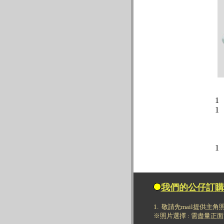
1
1
1
我們的公仔訂購
1. 敬請先mail提供主
※照片選擇 : 需盡量正