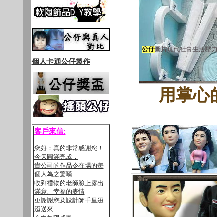
公仔
圖片
現代社會生活壓
個人卡通公仔製作
用掌心
客戶來信:
您好：真的非常感謝您！
今天圓滿完成，
貴公司的作品令在場的每
個人為之驚嘆
收到禮物的老師臉上露出
滿意、幸福的表情
更謝謝您及設計師千里迢
迢送來