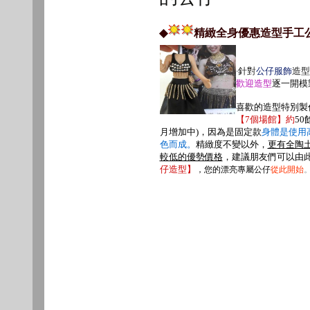
◆
精緻全身優惠造型手工
‧
針對
公仔服飾
造型
歡迎造型
逐一開模
喜歡的造型特別製
【7個場館】約
5
月增加中)，因為是固定款
身體是使用
色而成。
精緻度不變以外，
更有全陶
較低的優勢價格
，建議朋友們可以由
仔造型】
，您的漂亮專屬公仔
從此開始