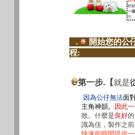
輕鬆
一個
仔
.
開始您的公
程:
第一步.【
就是
因為公仔無法
面
主角神韻。
因此一
敗。什麼是
良好
的
識為佳，製作之前
快速的時間提供一