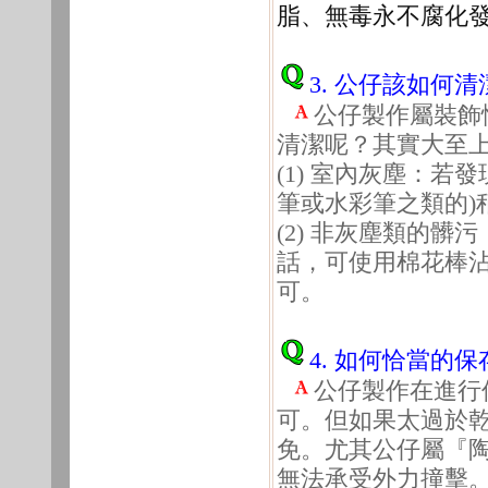
脂、無毒永不腐化
3. 公仔該如何清
公仔製作屬裝飾
清潔呢？其實大至
(1) 室內灰塵：
筆或水彩筆之類的)
(2) 非灰塵類的
話，可使用棉花棒
可。
4. 如何恰當的保
公仔製作在進行
可。但如果太過於
免。尤其公仔屬『
無法承受外力撞擊