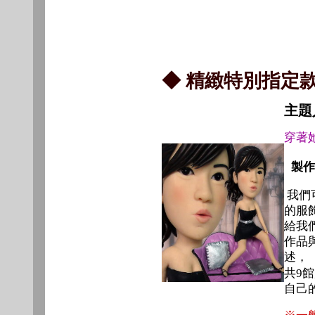
◆ 精緻特別指定
主題
穿著
製作
我們
的服
給我
作品
述
共9
自己
※一般