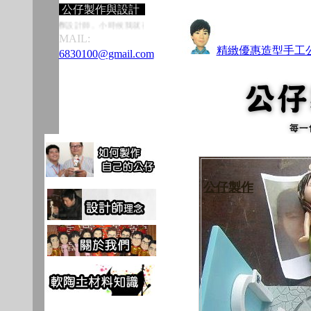
公仔製作與設計
設計師。小時候我就喜歡捏陶，從看別人在捏
神明公仔
開始，我就迷上這有趣的玩泥巴
MAIL:
精緻優惠造型手工
6830100@gmail.com
公仔製作