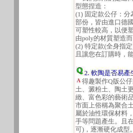
型態捏造：
(1) 固定款公仔
部份，皆由進口德
可塑性較高，以便
由poly的材質塑造
(2) 特定款(全身
且讓您在訂購時，
2. 軟陶是否易
得趣製作Q版公
土、澱粉土、陶土
緻、富色彩的藝術
市面上俗稱為聚合土(P
屬於油性環保材料
手等問題產生。且在
可)，逐漸硬化成型