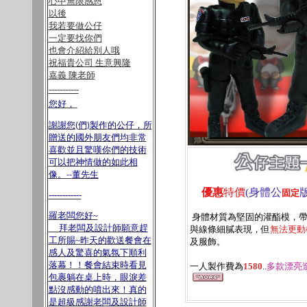
心中無限感恩
以後
我若要做公仔
一定要找你們
也會介紹給別人哦
祝福貴公司 生意興隆
嘉義 陳老師
-----------
您好，
謝謝您
們
製作的公仔，所
(
)
贈送的國外朋友們均非常
喜歡並且驚嘆你們的技術
可以把神情做的如此相
像。
董
先生
--
優惠
特價
(身體公
固定
------------
羅老闆您好~
身體材質為堅固的灌酯模，帶
拜老闆及設計師願意趕
與線條細膩表現，但
無法更動
工所賜~昨天的歡送餐會在
及服飾
。
感人及驚喜的氣氛下順利
落幕！！餐會結束時看見
一人製作費為
1580
..
多款漂亮
包裹躺在桌上時，眼淚差
點沒感動的噴出來！真的
是超級感謝老闆及設計師