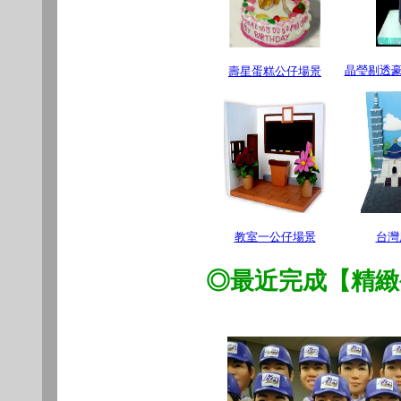
晶瑩剔透豪
壽星蛋糕公仔場景
教室一公仔場景
台灣
◎最近完成【精緻