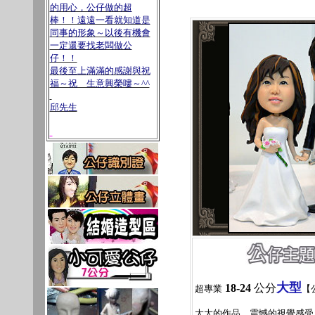
的用心，公仔做的超
棒！！遠遠一看就知道是
同事的形象～以後有機會
一定還要找老闆做公
仔！！
最後至上滿滿的感謝與祝
福～祝 生意興榮嘍～^^
邱先生
大型
18-24
公分
超專業
【
大大的作品，震憾的視覺感受