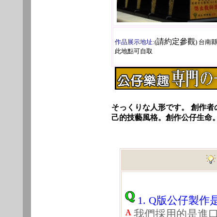
請約定參觀
作品展示地址:
(
) 台南
此地點可自取
そっくりな人形です。 創作者
己的技藝風格。創作公仔生命
1. Q版公仔製
我們採用的是進