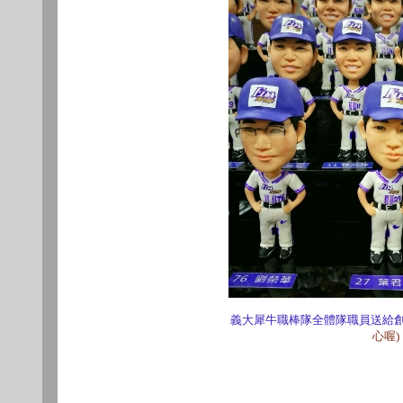
義大犀牛職棒隊全體隊職員送給
心喔)