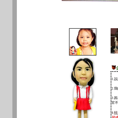
1.
2.
3.
官
4.
特
片